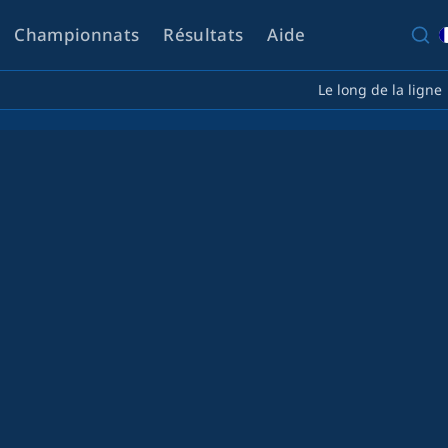
Championnats
Résultats
Aide
Le long de la ligne