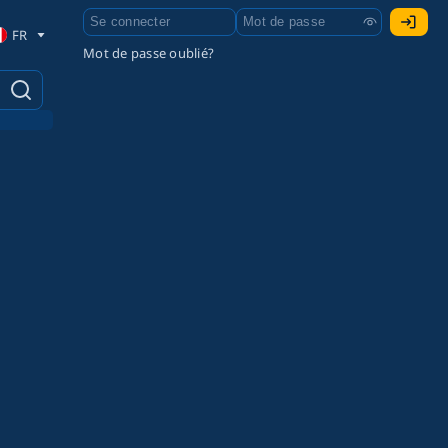
FR
Mot de passe oublié?