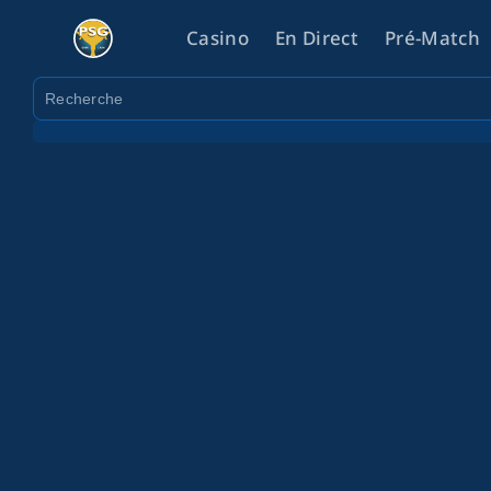
Casino
En Direct
Pré-Match