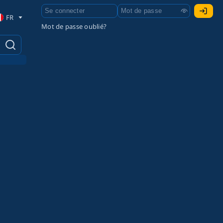
FR
Mot de passe oublié?