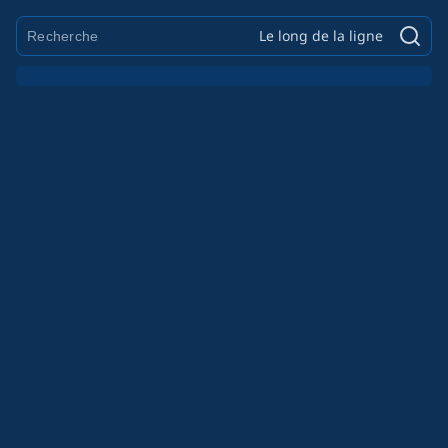
Le long de la ligne