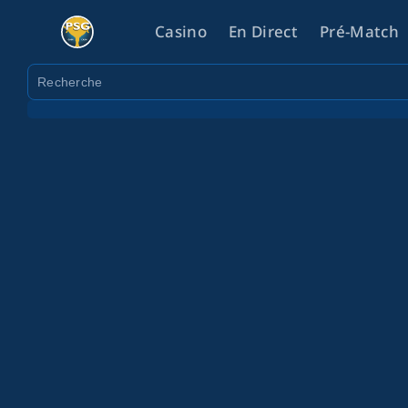
Casino
En Direct
Pré-Match