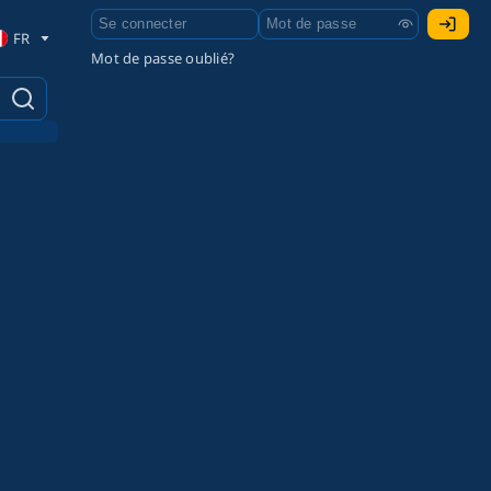
FR
Mot de passe oublié?