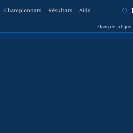
Championnats
Résultats
Aide
Le long de la ligne