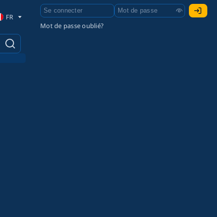
FR
Mot de passe oublié?