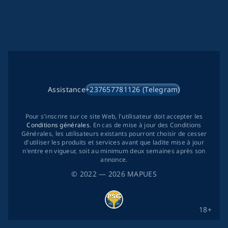
Assistance
+237657781126 (Telegram)
Pour s'inscrire sur ce site Web, l'utilisateur doit accepter les
Conditions générales
. En cas de mise à jour des Conditions
Générales, les utilisateurs existants pourront choisir de cesser
d'utiliser les produits et services avant que ladite mise à jour
n'entre en vigueur, soit au minimum deux semaines après son
annonce.
©
2022
— 2026
MAPUES
18+