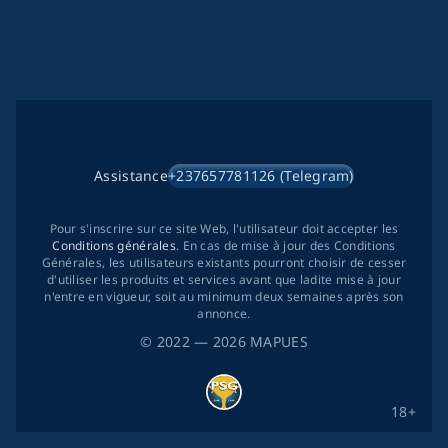
Assistance
+237657781126 (Telegram)
Pour s'inscrire sur ce site Web, l'utilisateur doit accepter les
Conditions générales
. En cas de mise à jour des Conditions
Générales, les utilisateurs existants pourront choisir de cesser
d'utiliser les produits et services avant que ladite mise à jour
n'entre en vigueur, soit au minimum deux semaines après son
annonce.
©
2022
— 2026
MAPUES
18+