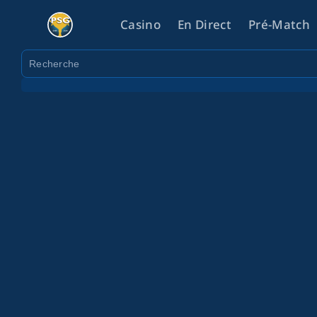
Casino
En Direct
Pré-Match