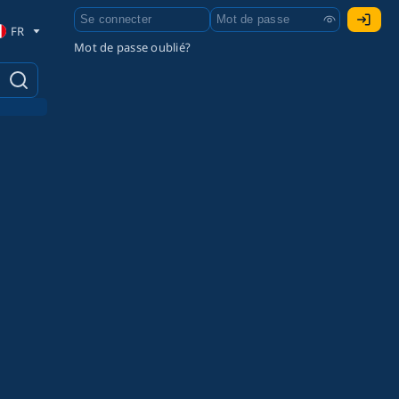
FR
Mot de passe oublié?