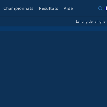
Championnats
Résultats
Aide
Le long de la ligne