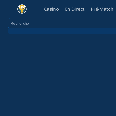
Casino
En Direct
Pré-Match