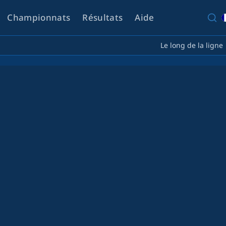
Championnats
Résultats
Aide
Le long de la ligne