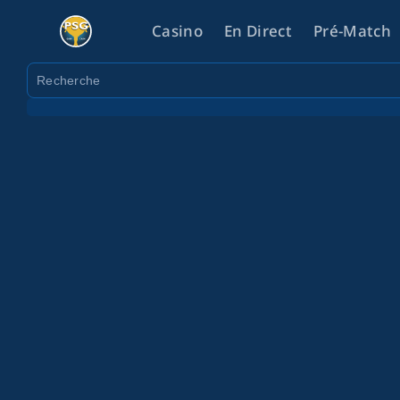
Casino
En Direct
Pré-Match