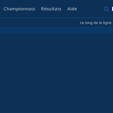
Championnats
Résultats
Aide
Le long de la ligne