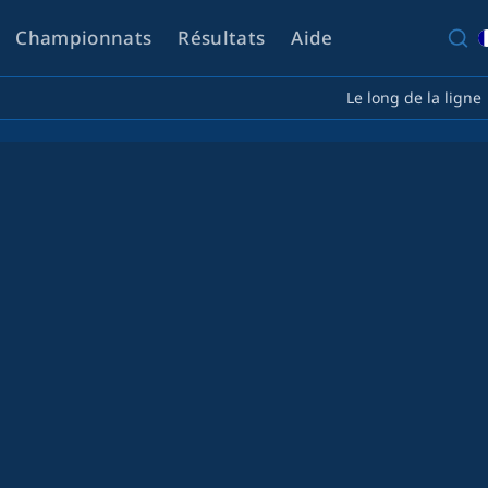
Championnats
Résultats
Aide
Le long de la ligne