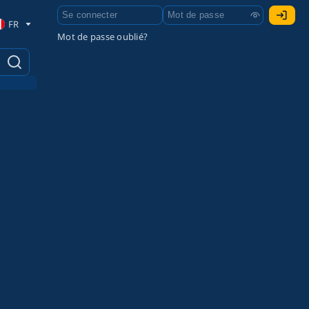
FR
Mot de passe oublié?