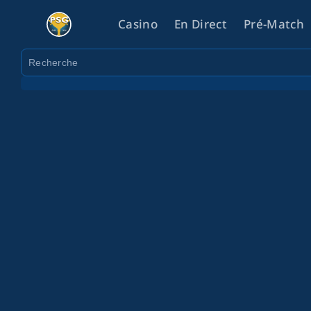
Casino
En Direct
Pré-Match