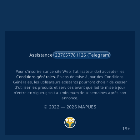
Assistance
+237657781126 (Telegram)
Pour s'inscrire sur ce site Web, l'utilisateur doit accepter les
Conditions générales
. En cas de mise à jour des Conditions
Générales, les utilisateurs existants pourront choisir de cesser
d'utiliser les produits et services avant que ladite mise à jour
n'entre en vigueur, soit au minimum deux semaines après son
annonce.
©
2022
— 2026
MAPUES
18+