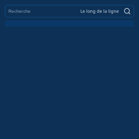
Le long de la ligne