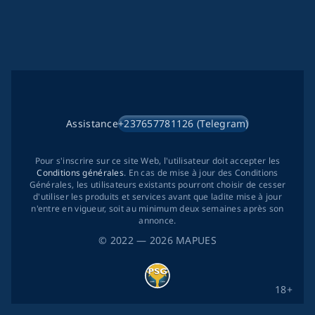
Assistance
+237657781126 (Telegram)
Pour s'inscrire sur ce site Web, l'utilisateur doit accepter les
Conditions générales
. En cas de mise à jour des Conditions
Générales, les utilisateurs existants pourront choisir de cesser
d'utiliser les produits et services avant que ladite mise à jour
n'entre en vigueur, soit au minimum deux semaines après son
annonce.
©
2022
— 2026
MAPUES
18+