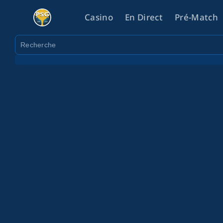
Casino
En Direct
Pré-Match