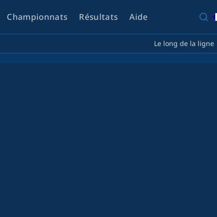
Championnats
Résultats
Aide
Le long de la ligne