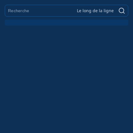
Le long de la ligne