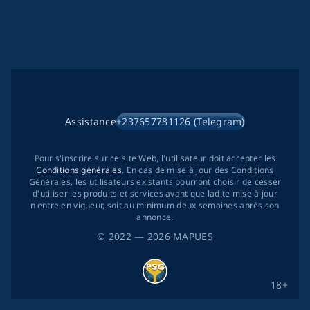
Assistance
+237657781126 (Telegram)
Pour s'inscrire sur ce site Web, l'utilisateur doit accepter les
Conditions générales
. En cas de mise à jour des Conditions
Générales, les utilisateurs existants pourront choisir de cesser
d'utiliser les produits et services avant que ladite mise à jour
n'entre en vigueur, soit au minimum deux semaines après son
annonce.
©
2022
— 2026
MAPUES
18+