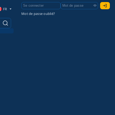
FR
Mot de passe oublié?