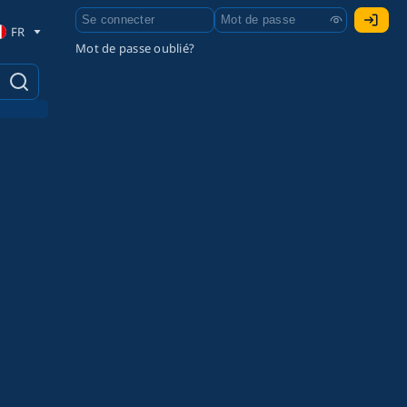
FR
Mot de passe oublié?